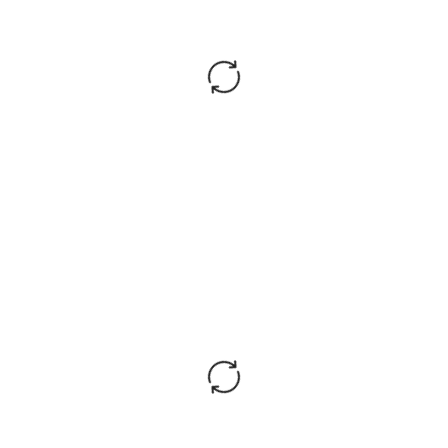
Максимальная
рекомендованная
до 120 кг
нагрузка:
Гарантия
2 года
производителя:
Согласно ГОСТ 19917-2014 габаритные размеры
изделия указаны с точностью +/- 20 мм.