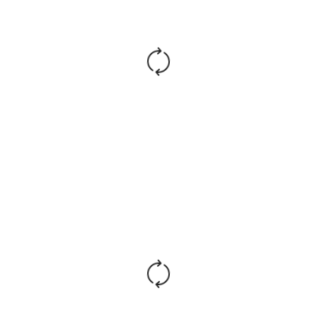
кресла по высоте
Металлическая с
Крестовина:
деревянными накладками
3 класс по стандарту Germany
Газ. патрон:
DIN 4550
Стандарт BIFMA 5,1 (США),
Ролики:
диаметр штока 11 мм,
покрытие – полиуретан
Каркас:
Монолитный
Вспененный полиуретан
Набивка:
плотностью 22-25 кг/куб.м,
Синтепон
Максимальная