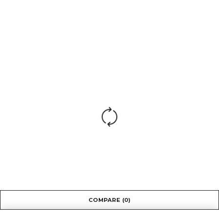
рекомендованная
до 150 кг
нагрузка:
Гарантия
2 года
производителя:
*Обивка кресла и подлокотников: рабочие и
лицевые части выполнены из натуральной кожи,
боковые и задние части — из экокожи.
Согласно ГОСТ 19917-2014 габаритные размеры
изделия указаны с точностью +/- 20 мм.
Решили подобрать шикарное
кресло для
руководителя
? Посмотрите на наши цены и
качество!
COMPARE
(0)