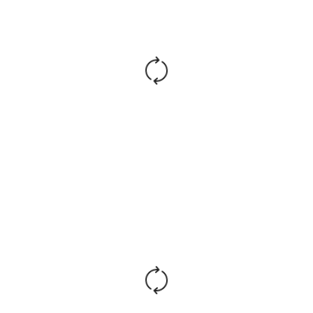
покрытие – нейлон
Каркас:
Немонолитный
Вспененный полиуретан
Набивка:
плотностью 22-25 кг/куб.м
Максимальная
рекомендованная
до 120 кг
нагрузка:
Гарантия
2 года
производителя:
Согласно ГОСТ 19917-2014 габаритные размеры
изделия указаны с точностью +/- 20 мм.