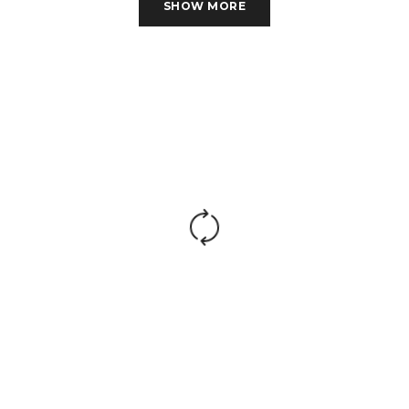
SHOW MORE
ТЕХНИЧЕСКИЕ ХАРАКТЕРИСТИКИ
Материалы:
Сетка Ткань
Подлокотники:
Пластиковые
С возможностью фиксации
Механизм
кресла в рабочем
качания:
положении. Регулировка
кресла по высоте
Крестовина:
Пластиковая
3 класс по стандарту Germany
Газ. патрон:
DIN 4550
Стандарт BIFMA 5,1 (США),
Ролики:
диаметр штока 11 мм,