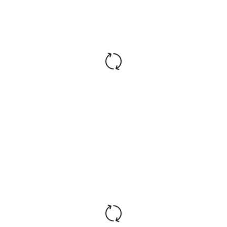
С возможностью фиксации
Механизм
кресла в рабочем
качания:
положении. Регулировка
кресла по высоте
Крестовина:
Пластиковая
3 класс по стандарту Germany
Газ. патрон:
DIN 4550
Стандарт BIFMA 5,1 (США),
Ролики:
диаметр штока 11 мм,
покрытие – нейлон
Каркас:
Немонолитный
Вспененный полиуретан
Набивка:
плотностью 22-25 кг/куб.м