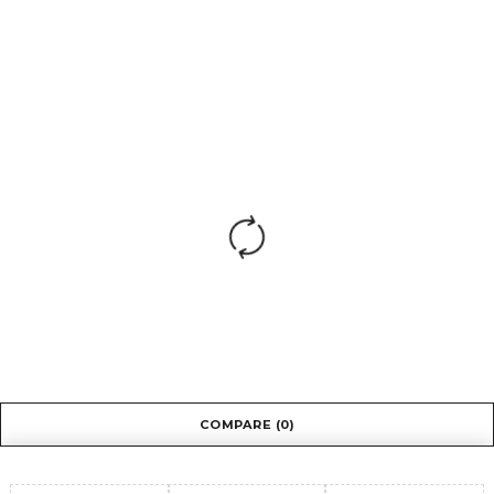
ТЕХНИЧЕСКИЕ ХАРАКТЕРИСТИКИ
Материалы:
Сетка Ткань
Подлокотники:
Пластиковые
С возможностью фиксации
Механизм
кресла в рабочем
качания:
положении. Регулировка
кресла по высоте
COMPARE
(0)
Металлическая
Крестовина:
хромированная