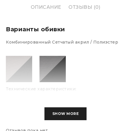
ОПИСАНИЕ
ОТЗЫВЫ (0)
Варианты обивки
Комбинированный Сетчатый акрил / Полиэстер
Технические характеристики:
SHOW MORE
Материалы:
Комбинированный
Подлокотники:
Пластиковые
Отзывов пока нет.