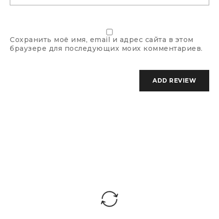
Набивка:
Формованный полиуретан
Сохранить моё имя, email и адрес сайта в этом
Максимальная
браузере для последующих моих комментариев.
рекомендованная
до 120 кг
нагрузка:
Гарантия
1 год
производителя: