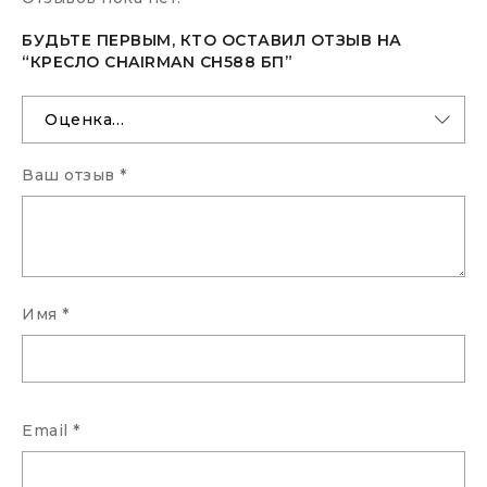
БУДЬТЕ ПЕРВЫМ, КТО ОСТАВИЛ ОТЗЫВ НА
С синхронным отклонением
“КРЕСЛО CHAIRMAN CH588 БП”
сидения и спинки 1:3, с
Механизм
фиксацией кресла в
качания:
нескольких положениях.
Регулировка кресла по
высоте
Ваш отзыв
*
Металлическая
Крестовина:
хромированная
3 класс по стандарту Germany
Газ. патрон:
DIN 4550
Имя
*
Стандарт BIFMA 5,1 (США),
Ролики:
диаметр штока 11 мм,
покрытие – нейлон
Email
*
Каркас:
Немонолитный