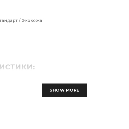
тандарт / Экокожа
ИСТИКИ:
Комбинированный
SHOW MORE
Деревянные с мягкими накладками, обитыми эко
С возможностью фиксации кресла в рабочем полож
Металлическая хромированная