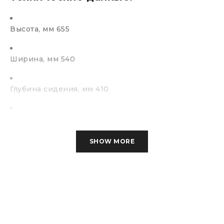
Высота, мм 655
Ширина, мм 540
Глубина сидения, мм 410
Высота до сидения, мм 445
SHOW MORE
Вес, кг 3
Основание:
Массив березы
Материал сиденья: фанера