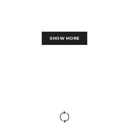
SHOW MORE
Пуф прямоугольный,
Одноместный
мм.
модуль, мм.
1040 х 720 х 430
530 х 720 х 800