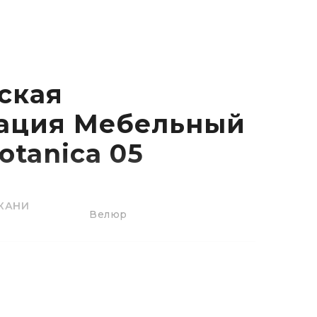
ская
ация Мебельный
otanica 05
НИ
Велюр
100% полиэстер
300 +/-20g/m²