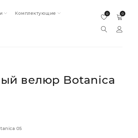
и
Комплектующие
0
0
ый велюр Botanica
anica 05