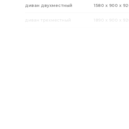
диван двухместный
1580 х 900 х 92
диван трехместный
1890 х 900 х 92