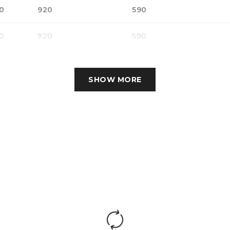
0
920
590
0
920
590
SHOW MORE