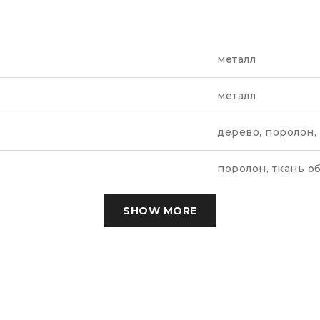
металл
металл
дерево, поролон,
поролон, ткань о
черный, белый, ме
SHOW MORE
РБ