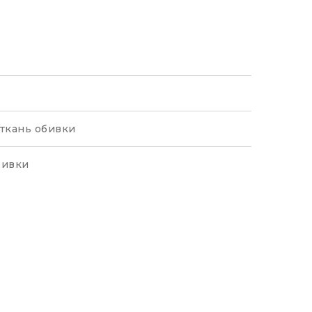
 ткань обивки
бивки
таллик, графит , бежевый, золото