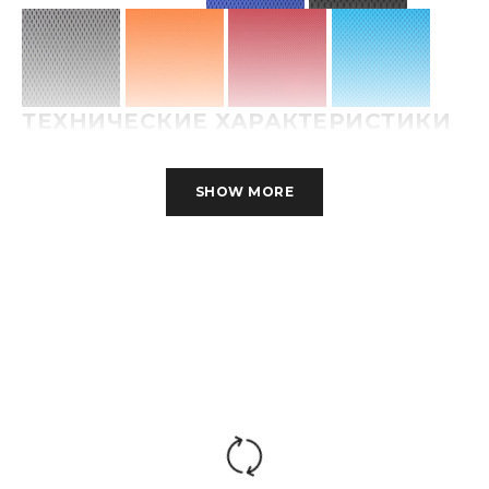
ТЕХНИЧЕСКИЕ ХАРАКТЕРИСТИКИ
Материалы:
Ткань
SHOW MORE
Подлокотники:
Нет
Механизм
Регулировка кресла по
качания:
высоте
Крестовина:
Пластиковая
3 класс по стандарту
Газ. патрон:
Germany DIN 4550