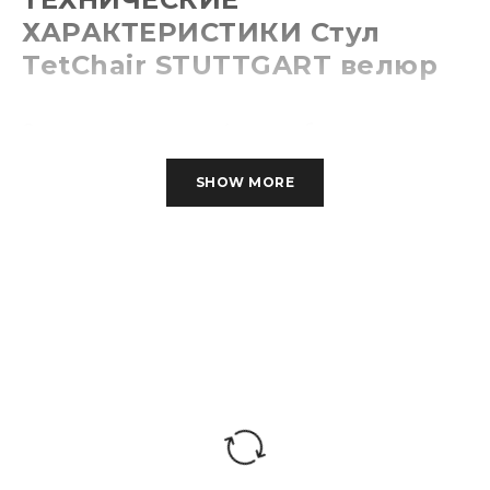
ХАРАКТЕРИСТИКИ Стул
TetChair STUTTGART велюр
Основание:
4 ножки, береза
SHOW MORE
Каркас:
фанера
Обивка:
ткань велюр
Подлокотники:
нет
вспененный полиуретан
Набивка:
плотностью 22-25 кг/куб.м,
Синтепон
Максимальная
рекомендованная
до 100 кг