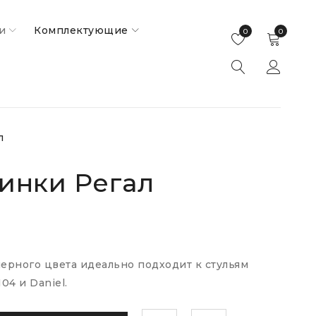
и
Комплектующие
0
0
л
пинки Регал
черного цвета идеально подходит к стульям
04 и Daniel.