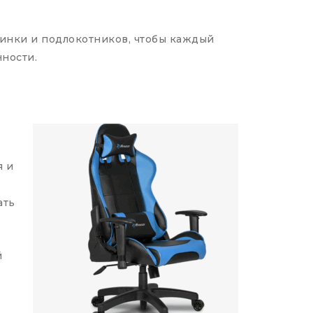
пинки и подлокотников, чтобы каждый
ности.
я и
ать
й