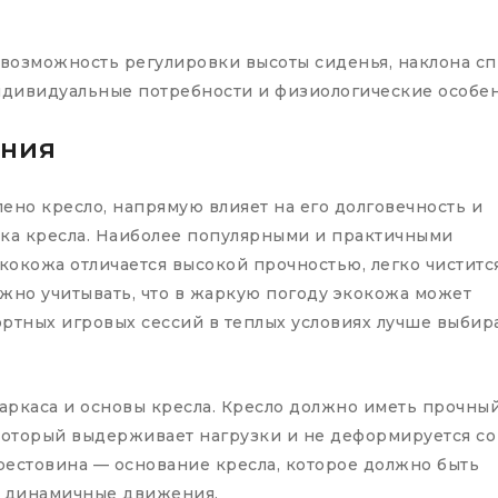
 возможность регулировки высоты сиденья, наклона с
ндивидуальные потребности и физиологические особен
ения
лено кресло, напрямую влияет на его долговечность и
вка кресла. Наиболее популярными и практичными
кокожа отличается высокой прочностью, легко чиститс
жно учитывать, что в жаркую погоду экокожа может
ортных игровых сессий в теплых условиях лучше выбир
аркаса и основы кресла. Кресло должно иметь прочны
который выдерживает нагрузки и не деформируется со
рестовина — основание кресла, которое должно быть
ь динамичные движения.