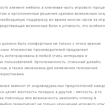
осто элемент мебели, а ключевая часть игрового проц
огии и эргономичные решения сделали возможным созд
необходимую поддержку во время многих часов за игр
редотвращая возможные боли и усталость, что особенно
о должно быть комфортным не только с точки зрения
льным. Множество производителей предлагают
ть интегрированы в любой стиль интерьера и
х пользователей. Эргономичность, стильный дизайн,
енья, а также механизмы для изменения положения
теристиками.
также зависит от индивидуальных предпочтений кажд
 ценят жесткость посадки, а другие – мягкость, в то
ка поясницы или возможность наклонять спинку в
ыбор гарантирует не только улучшение игрового опыт