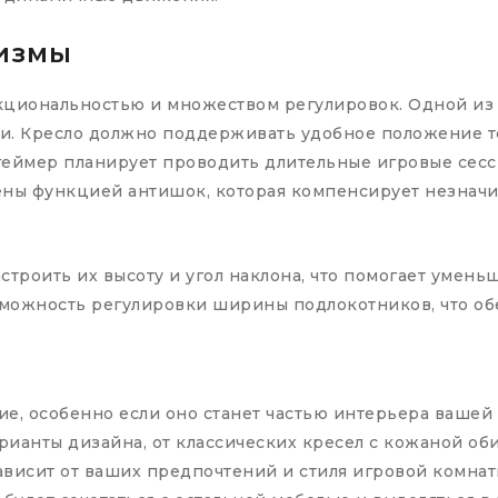
измы
кциональностью и множеством регулировок. Одной из 
. Кресло должно поддерживать удобное положение тел
еймер планирует проводить длительные игровые сесси
ены функцией антишок, которая компенсирует незнач
троить их высоту и угол наклона, что помогает умень
можность регулировки ширины подлокотников, что об
е, особенно если оно станет частью интерьера вашей
ианты дизайна, от классических кресел с кожаной оби
висит от ваших предпочтений и стиля игровой комнат