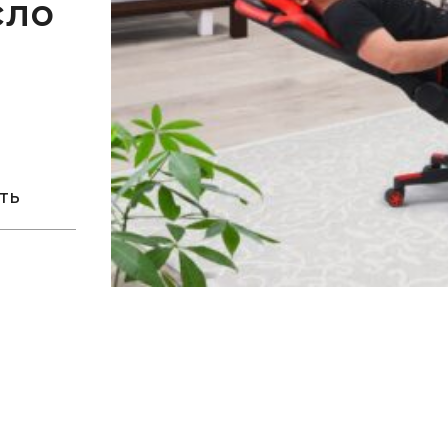
сло
х
ТЬ