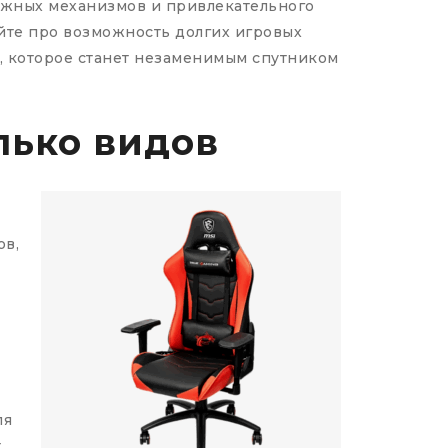
дежных механизмов и привлекательного
айте про возможность долгих игровых
о, которое станет незаменимым спутником
лько видов
ов,
ля
т