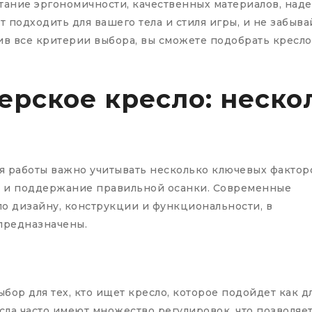
тание эргономичности, качественных материалов, на
т подходить для вашего тела и стиля игры, и не забыв
ив все критерии выбора, вы сможете подобрать кресл
ерское кресло: неско
ля работы важно учитывать несколько ключевых фактор
т и поддержание правильной осанки. Современные
о дизайну, конструкции и функциональности, в
 предназначены.
ор для тех, кто ищет кресло, которое подойдет как д
есла часто имеют множество регулировок, что позволяе